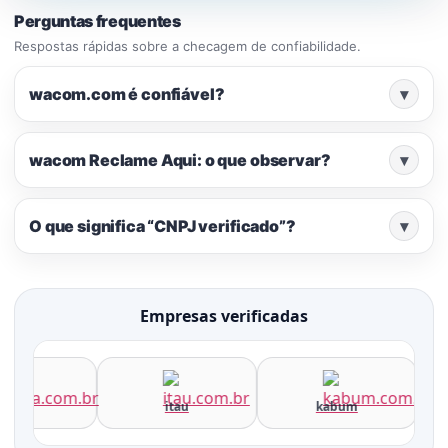
Perguntas frequentes
Respostas rápidas sobre a checagem de confiabilidade.
wacom.com é confiável?
▾
wacom Reclame Aqui: o que observar?
▾
O que significa “CNPJ verificado”?
▾
Empresas verificadas
erra
itau
kabum