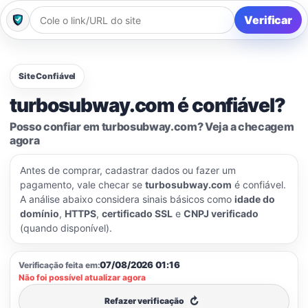
Verificar
Site Confiável
turbosubway.com é confiável?
Posso confiar em turbosubway.com? Veja a checagem
agora
Antes de comprar, cadastrar dados ou fazer um
pagamento, vale checar se
turbosubway.com
é confiável.
A análise abaixo considera sinais básicos como
idade do
domínio
,
HTTPS
,
certificado SSL
e
CNPJ verificado
(quando disponível).
07/08/2026 01:16
Verificação feita em:
Não foi possível atualizar agora
↻
Refazer verificação