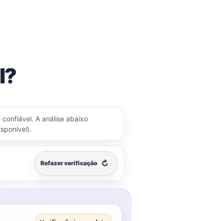
l?
 confiável. A análise abaixo
sponível).
↻
Refazer verificação