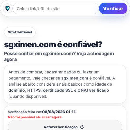
Verificar
Site Confiável
sgximen.com é confiável?
Posso confiar em sgximen.com? Veja a checagem
agora
Antes de comprar, cadastrar dados ou fazer um
pagamento, vale checar se
sgximen.com
é confiável. A
análise abaixo considera sinais básicos como
idade do
domínio
,
HTTPS
,
certificado SSL
e
CNPJ verificado
(quando disponível).
06/08/2026 01:11
Verificação feita em:
Não foi possível atualizar agora
↻
Refazer verificação