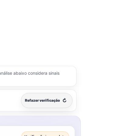
análise abaixo considera sinais
↻
Refazer verificação