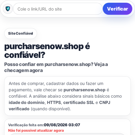
Verificar
Site Confiável
purcharsenow.shop é
confiável?
Posso confiar em purcharsenow.shop? Veja a
checagem agora
Antes de comprar, cadastrar dados ou fazer um
pagamento, vale checar se
purcharsenow.shop
é
confiável. A análise abaixo considera sinais básicos como
idade do domínio
,
HTTPS
,
certificado SSL
e
CNPJ
verificado
(quando disponível).
09/08/2026 03:07
Verificação feita em:
Não foi possível atualizar agora