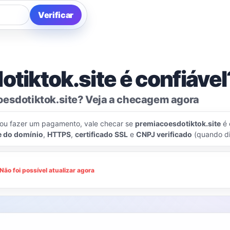
Verificar
tiktok.site é confiável
oesdotiktok.site? Veja a checagem agora
 ou fazer um pagamento, vale checar se
premiacoesdotiktok.site
é 
e do domínio
,
HTTPS
,
certificado SSL
e
CNPJ verificado
(quando di
Não foi possível atualizar agora