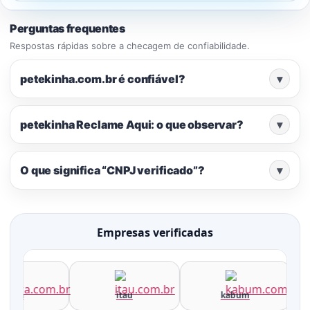
Perguntas frequentes
Respostas rápidas sobre a checagem de confiabilidade.
petekinha.com.br é confiável?
▾
petekinha Reclame Aqui: o que observar?
▾
O que significa “CNPJ verificado”?
▾
Empresas verificadas
terra
itau
kabum