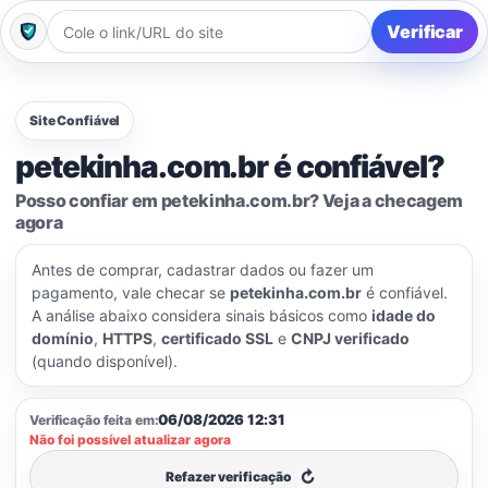
Verificar
Site Confiável
petekinha.com.br é confiável?
Posso confiar em petekinha.com.br? Veja a checagem
agora
Antes de comprar, cadastrar dados ou fazer um
pagamento, vale checar se
petekinha.com.br
é confiável.
A análise abaixo considera sinais básicos como
idade do
domínio
,
HTTPS
,
certificado SSL
e
CNPJ verificado
(quando disponível).
06/08/2026 12:31
Verificação feita em:
Não foi possível atualizar agora
↻
Refazer verificação