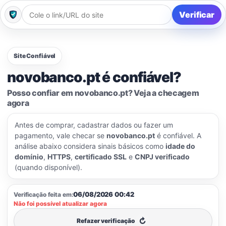
Verificar
Site Confiável
novobanco.pt é confiável?
Posso confiar em novobanco.pt? Veja a checagem
agora
Antes de comprar, cadastrar dados ou fazer um
pagamento, vale checar se
novobanco.pt
é confiável. A
análise abaixo considera sinais básicos como
idade do
domínio
,
HTTPS
,
certificado SSL
e
CNPJ verificado
(quando disponível).
06/08/2026 00:42
Verificação feita em:
Não foi possível atualizar agora
↻
Refazer verificação