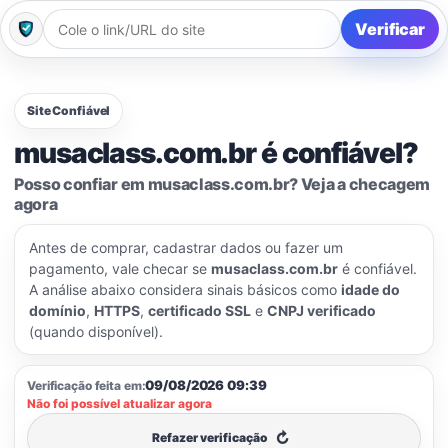
Verificar
Site Confiável
musaclass.com.br é confiável?
Posso confiar em musaclass.com.br? Veja a checagem
agora
Antes de comprar, cadastrar dados ou fazer um
pagamento, vale checar se
musaclass.com.br
é confiável.
A análise abaixo considera sinais básicos como
idade do
domínio
,
HTTPS
,
certificado SSL
e
CNPJ verificado
(quando disponível).
09/08/2026 09:39
Verificação feita em:
Não foi possível atualizar agora
↻
Refazer verificação