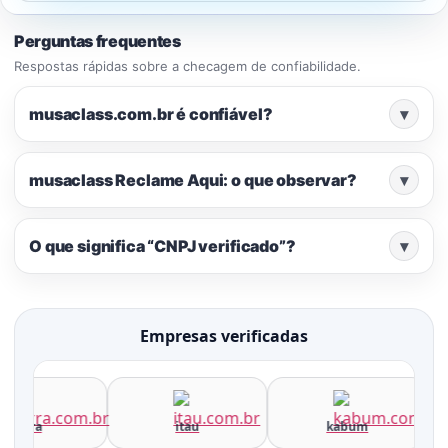
Perguntas frequentes
Respostas rápidas sobre a checagem de confiabilidade.
musaclass.com.br é confiável?
▾
musaclass Reclame Aqui: o que observar?
▾
O que significa “CNPJ verificado”?
▾
Empresas verificadas
terra
itau
kabum