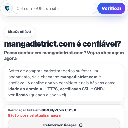
Verificar
Site Confiável
mangadistrict.com é confiável?
Posso confiar em mangadistrict.com? Veja a checagem
agora
Antes de comprar, cadastrar dados ou fazer um
pagamento, vale checar se
mangadistrict.com
é
confiável. A análise abaixo considera sinais básicos como
idade do domínio
,
HTTPS
,
certificado SSL
e
CNPJ
verificado
(quando disponível).
06/08/2026 03:30
Verificação feita em:
Não foi possível atualizar agora
↻
Refazer verificação