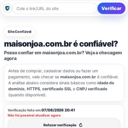
Verificar
Site Confiável
maisonjoa.com.br é confiável?
Posso confiar em maisonjoa.com.br? Veja a checagem
agora
Antes de comprar, cadastrar dados ou fazer um
pagamento, vale checar se
maisonjoa.com.br
é confiável.
A análise abaixo considera sinais básicos como
idade do
domínio
,
HTTPS
,
certificado SSL
e
CNPJ verificado
(quando disponível).
07/08/2026 20:41
Verificação feita em:
Não foi possível atualizar agora
↻
Refazer verificação