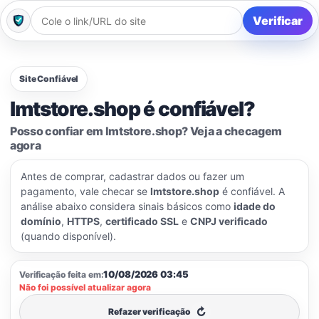
Verificar
Site Confiável
lmtstore.shop é confiável?
Posso confiar em lmtstore.shop? Veja a checagem
agora
Antes de comprar, cadastrar dados ou fazer um
pagamento, vale checar se
lmtstore.shop
é confiável. A
análise abaixo considera sinais básicos como
idade do
domínio
,
HTTPS
,
certificado SSL
e
CNPJ verificado
(quando disponível).
10/08/2026 03:45
Verificação feita em:
Não foi possível atualizar agora
↻
Refazer verificação