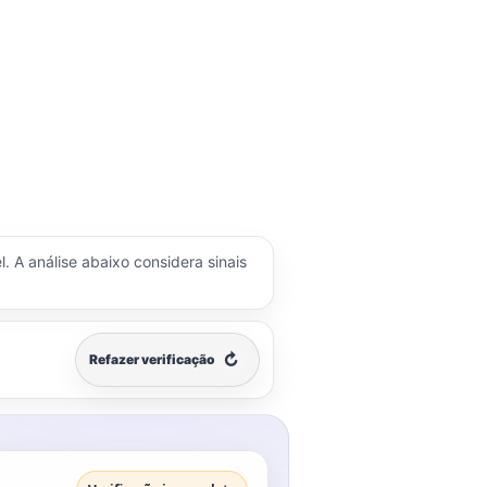
l. A análise abaixo considera sinais
↻
Refazer verificação