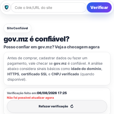
Verificar
Site Confiável
gov.mz é confiável?
Posso confiar em gov.mz? Veja a checagem agora
Antes de comprar, cadastrar dados ou fazer um
pagamento, vale checar se
gov.mz
é confiável. A análise
abaixo considera sinais básicos como
idade do domínio
,
HTTPS
,
certificado SSL
e
CNPJ verificado
(quando
disponível).
06/08/2026 17:25
Verificação feita em:
Não foi possível atualizar agora
↻
Refazer verificação