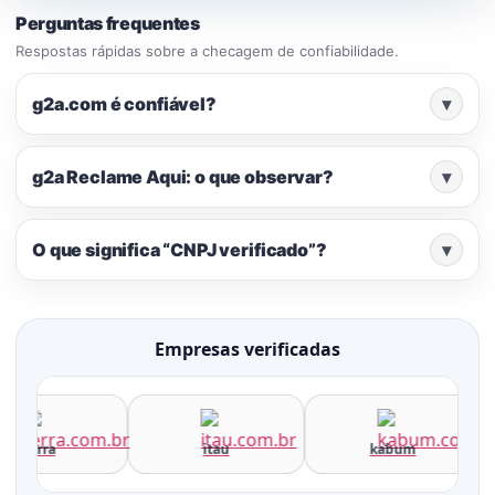
Perguntas frequentes
Respostas rápidas sobre a checagem de confiabilidade.
g2a.com é confiável?
▾
g2a Reclame Aqui: o que observar?
▾
O que significa “CNPJ verificado”?
▾
Empresas verificadas
terra
itau
kabum