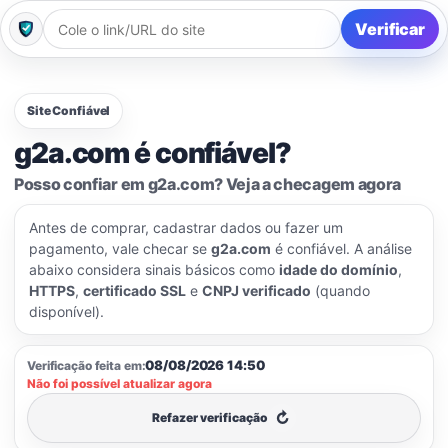
Verificar
Site Confiável
g2a.com é confiável?
Posso confiar em g2a.com? Veja a checagem agora
Antes de comprar, cadastrar dados ou fazer um
pagamento, vale checar se
g2a.com
é confiável. A análise
abaixo considera sinais básicos como
idade do domínio
,
HTTPS
,
certificado SSL
e
CNPJ verificado
(quando
disponível).
08/08/2026 14:50
Verificação feita em:
Não foi possível atualizar agora
↻
Refazer verificação