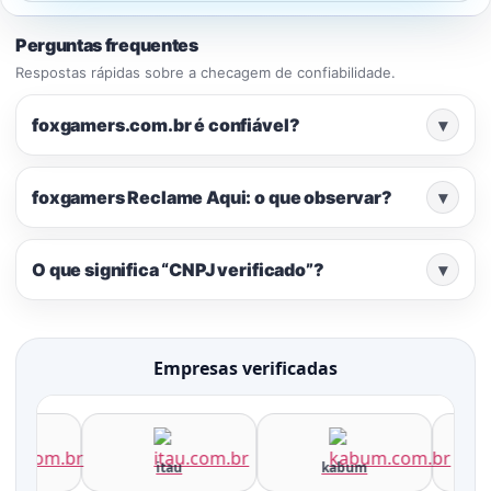
Perguntas frequentes
Respostas rápidas sobre a checagem de confiabilidade.
foxgamers.com.br é confiável?
▾
foxgamers Reclame Aqui: o que observar?
▾
O que significa “CNPJ verificado”?
▾
Empresas verificadas
a
itau
kabum