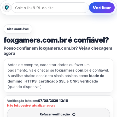
Verificar
Site Confiável
foxgamers.com.br é confiável?
Posso confiar em foxgamers.com.br? Veja a checagem
agora
Antes de comprar, cadastrar dados ou fazer um
pagamento, vale checar se
foxgamers.com.br
é confiável.
A análise abaixo considera sinais básicos como
idade do
domínio
,
HTTPS
,
certificado SSL
e
CNPJ verificado
(quando disponível).
07/08/2026 12:18
Verificação feita em:
Não foi possível atualizar agora
↻
Refazer verificação