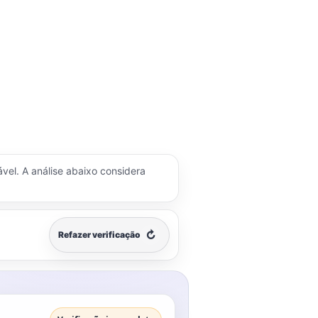
ável. A análise abaixo considera
↻
Refazer verificação