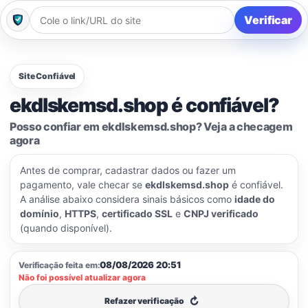
Verificar
Site Confiável
ekdlskemsd.shop é confiável?
Posso confiar em ekdlskemsd.shop? Veja a checagem
agora
Antes de comprar, cadastrar dados ou fazer um
pagamento, vale checar se
ekdlskemsd.shop
é confiável.
A análise abaixo considera sinais básicos como
idade do
domínio
,
HTTPS
,
certificado SSL
e
CNPJ verificado
(quando disponível).
08/08/2026 20:51
Verificação feita em:
Não foi possível atualizar agora
↻
Refazer verificação