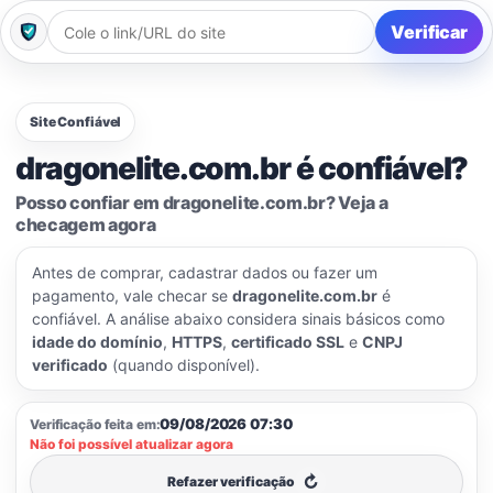
Verificar
Site Confiável
dragonelite.com.br é confiável?
Posso confiar em dragonelite.com.br? Veja a
checagem agora
Antes de comprar, cadastrar dados ou fazer um
pagamento, vale checar se
dragonelite.com.br
é
confiável. A análise abaixo considera sinais básicos como
idade do domínio
,
HTTPS
,
certificado SSL
e
CNPJ
verificado
(quando disponível).
09/08/2026 07:30
Verificação feita em:
Não foi possível atualizar agora
↻
Refazer verificação