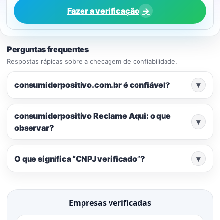
Fazer a verificação
→
Perguntas frequentes
Respostas rápidas sobre a checagem de confiabilidade.
consumidorpositivo.com.br é confiável?
▾
consumidorpositivo Reclame Aqui: o que
▾
observar?
O que significa “CNPJ verificado”?
▾
Empresas verificadas