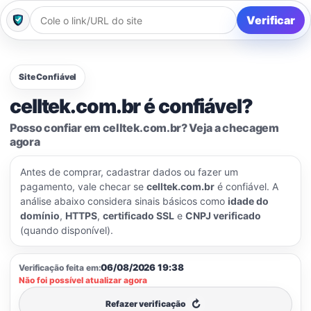
Verificar
Site Confiável
celltek.com.br é confiável?
Posso confiar em celltek.com.br? Veja a checagem
agora
Antes de comprar, cadastrar dados ou fazer um
pagamento, vale checar se
celltek.com.br
é confiável. A
análise abaixo considera sinais básicos como
idade do
domínio
,
HTTPS
,
certificado SSL
e
CNPJ verificado
(quando disponível).
06/08/2026 19:38
Verificação feita em:
Não foi possível atualizar agora
↻
Refazer verificação