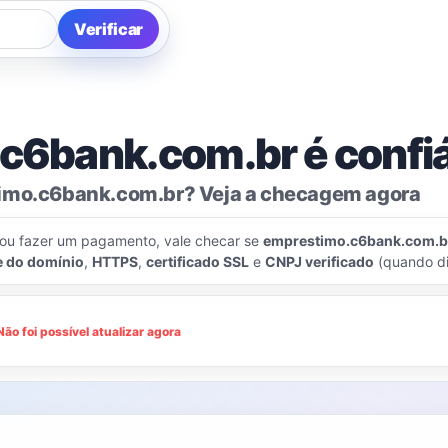
Verificar
c6bank.com.br é confi
timo.c6bank.com.br? Veja a checagem agora
 ou fazer um pagamento, vale checar se
emprestimo.c6bank.com.b
e do domínio
,
HTTPS
,
certificado SSL
e
CNPJ verificado
(quando di
Não foi possível atualizar agora