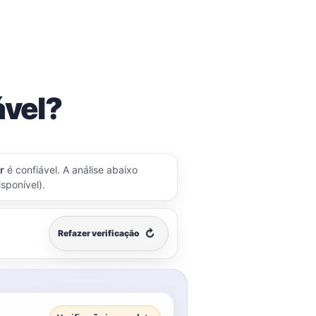
ável?
r
é confiável. A análise abaixo
sponível).
↻
Refazer verificação