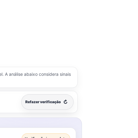
l. A análise abaixo considera sinais
↻
Refazer verificação